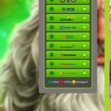
Online
Offline
Gangguan