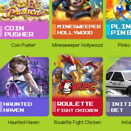
Coin Pusher
Minesweeper Hollywood
Plinko
Haunted Haven
Roulette Fight Chicken
Initi