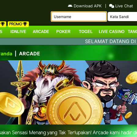
Download APK
Live Chat
O
PROMO
S
IDNLIVE
ARCADE
POKER
TOGEL
LIVE CASINO
TAN
AMAT DATANG DI JAGOSLOTS !! Jagoslots Bandar judi on
randa
ARCADE
akan Sensasi Menang yang Tak Terlupakan! Arcade kami hadir de