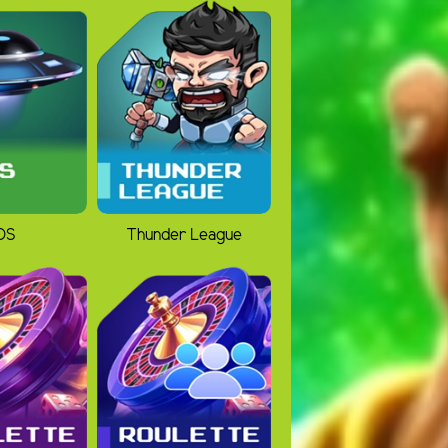
OS
Thunder League