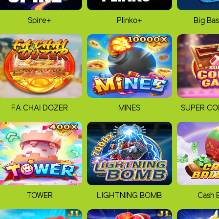
Spire+
Plinko+
Big Ba
FA CHAI DOZER
MINES
SUPER C
TOWER
LIGHTNING BOMB
Cash 