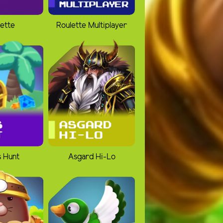
lette
Roulette Multiplayer
 Hunt
Asgard Hi-Lo